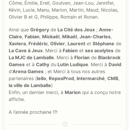
Côme, Émilie, Erell, Goulven, Jean-Lou, Jennifer,
Kévin, Lucie, Manu, Marion, Martin, Maud, Nicolas,
Olivier B et G, Philippe, Romain et Ronan.
Ainsi que
Grégory
de
La Cité des Jeux
;
Anne-
Claire
,
Fabian
,
Mickaël
,
Mikaël
,
Jean-Charles
,
Xaviera
,
Frédéric
,
Olivier
,
Laurent
et
Stéphane
de
La Cave à Jeux
. Merci à
Fabien
et
ses acolytes
de
La MJC de Lamballe
. Merci à
Florian
de
Blackrock
Games
et à
Cathy
du
Lutin Ludique
. Merci à
David
d’
Arena Games
; et Merci à tous nos autres
partenaires (
Iello
,
ReposProd
,
Intermarché
,
CMB
,
la ville de Lamballe
)
Enfin, un dernier merci, à
Marion
qui a conçu notre
affiche.
A l’année prochaine !?!