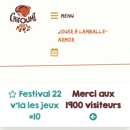
Menu
Jouer à Lamballe-
Armor
Festival 22
Merci aux
v’là les jeux
1900 visiteurs
#10