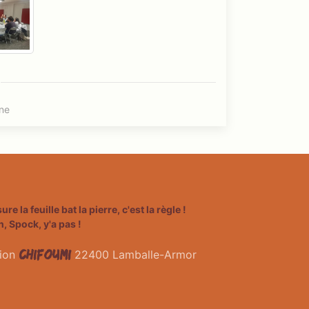
ne
ssure la feuille bat la pierre, c'est la règle !
, Spock, y'a pas !
Chifoumi
tion
22400 Lamballe-Armor