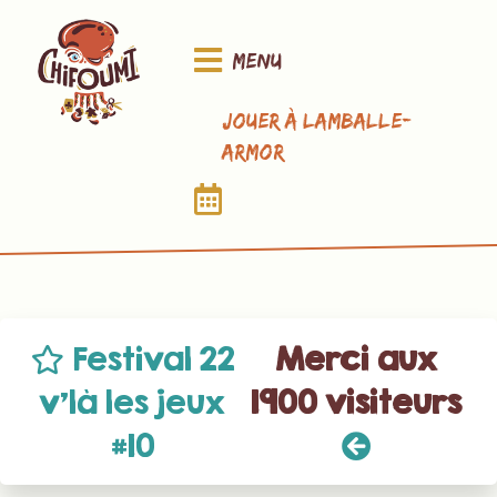
Menu
Jouer à Lamballe-
Armor
Festival 22
Merci aux
v’là les jeux
1900 visiteurs
#10