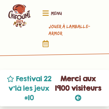
Menu
Jouer à Lamballe-
Armor
Festival 22
Merci aux
v’là les jeux
1900 visiteurs
#10