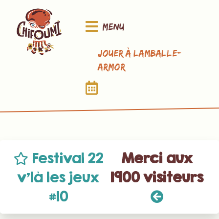
Menu
Jouer à Lamballe-
Armor
Festival 22
Merci aux
v’là les jeux
1900 visiteurs
#10