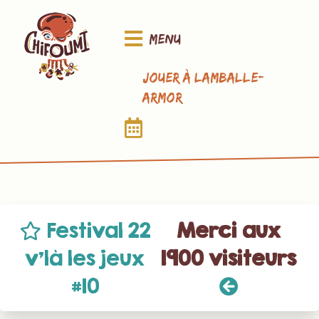
Menu
Jouer à Lamballe-
Armor
Festival 22
Merci aux
v’là les jeux
1900 visiteurs
#10