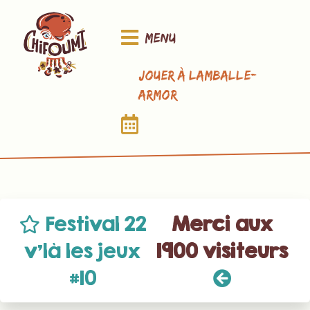
Menu
Jouer à Lamballe-
Armor
Festival 22
Merci aux
v’là les jeux
1900 visiteurs
#10