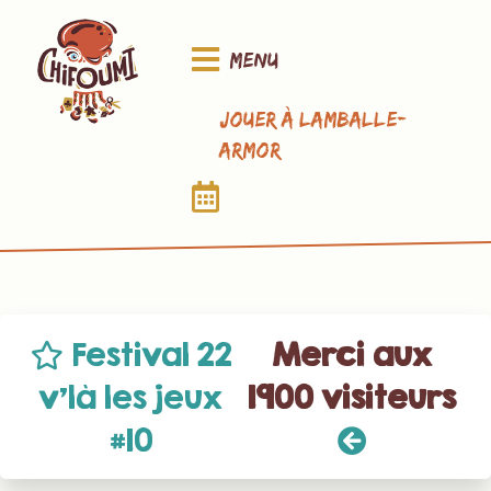
Menu
Jouer à Lamballe-
Armor
Festival 22
Merci aux
v’là les jeux
1900 visiteurs
#10