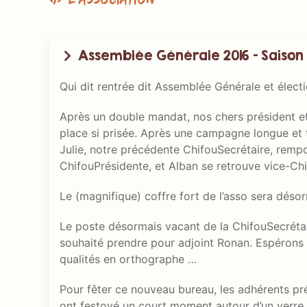
Assemblée Générale 2016 – Saison
Qui dit rentrée dit Assemblée Générale et élect
Après un double mandat, nos chers président et 
place si prisée. Après une campagne longue et t
Julie, notre précédente ChifouSecrétaire, rempo
ChifouPrésidente, et Alban se retrouve vice-Ch
Le (magnifique) coffre fort de l’asso sera déso
Le poste désormais vacant de la ChifouSecrétai
souhaité prendre pour adjoint Ronan. Espérons qu
qualités en orthographe …
Pour fêter ce nouveau bureau, les adhérents pr
ont festoyé un court moment autour d’un verre, 